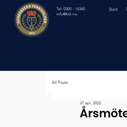
Tel: 0300 - 14340
Start
info@ktk.nu
All Posts
27 apr. 2022
Årsmöte