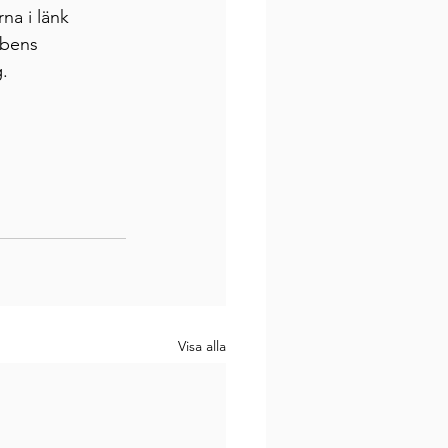
na i länk 
bens 
.
Visa alla