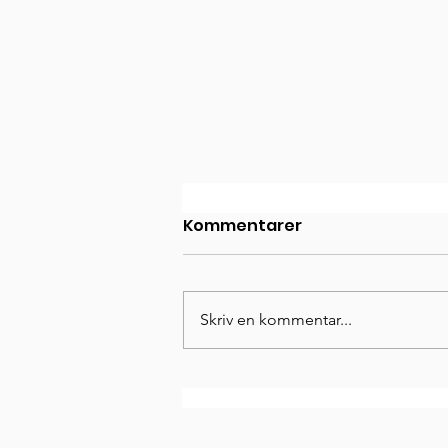
Kommentarer
Skriv en kommentar...
Anna Andersson ansluter
till tränarteamet!