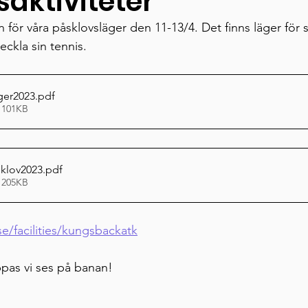
aktiviteter
för våra påsklovsläger den 11-13/4. Det finns läger för 
eckla sin tennis. 
ger2023
.pdf
 101KB
sklov2023
.pdf
 205KB
,
e/facilities/kungsbackatk
pas vi ses på banan! 