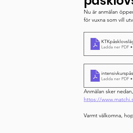
påsklovs
Nu är anmälan öppen 
för vuxna som vill utv
KTKpåsklovslä
Ladda ner PDF •
intensivkurspå
Ladda ner PDF •
Anmälan sker nedan
https://www.matchi.s
Varmt välkomna, hop