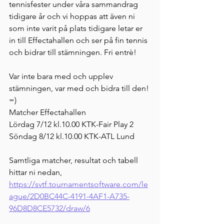
tennisfester under våra sammandrag 
tidigare år och vi hoppas att även ni 
som inte varit på plats tidigare letar er 
in till Effectahallen och ser på fin tennis 
och bidrar till stämningen. Fri entrè! 
Var inte bara med och upplev 
stämningen, var med och bidra till den! 
=)
Matcher Effectahallen
Lördag 7/12 kl.10.00 KTK-Fair Play 2
Söndag 8/12 kl.10.00 KTK-ATL Lund
Samtliga matcher, resultat och tabell 
hittar ni nedan,
https://svtf.tournamentsoftware.com/le
ague/2D0BC44C-4191-4AF1-A735-
96D8D8CE5732/draw/6