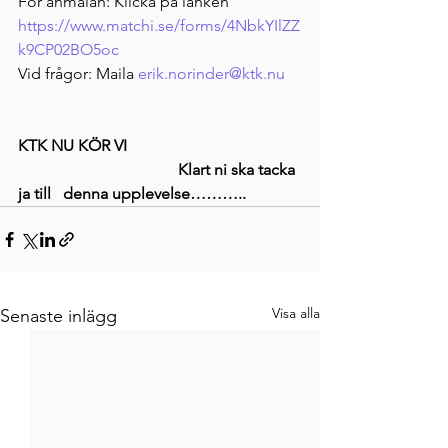
För anmälan: Klicka på länken 
https://www.matchi.se/forms/4NbkYIlZZ
k9CP02BO5oc
Vid frågor: Maila 
erik.norinder@ktk.nu
KTK NU KÖR VI
Klart ni ska tacka 
ja till   denna upplevelse………..
Visa alla
Senaste inlägg