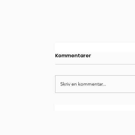
Kommentarer
Skriv en kommentar...
Anna Andersson ansluter
till tränarteamet!