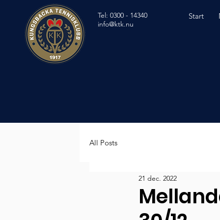
Tel: 0300 - 14340
Start
info@ktk.nu
All Posts
21 dec. 2022
Melland