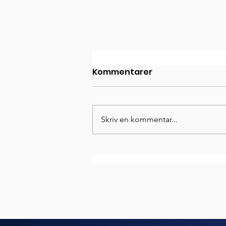
Kommentarer
Skriv en kommentar...
Anna Andersson ansluter
till tränarteamet!