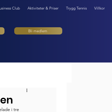
usiness Club
Aktiviteter & Priser
Trygg Tennis
Villkor
Bli medlem
sen
lade i tre 