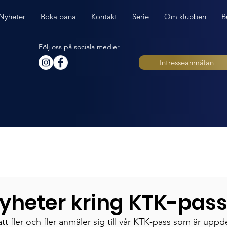
Nyheter
Boka bana
Kontakt
Serie
Om klubben
B
Följ oss på sociala medier
Intresseanmälan
yheter kring KTK-pas
 att fler och fler anmäler sig till vår KTK-pass som är uppde