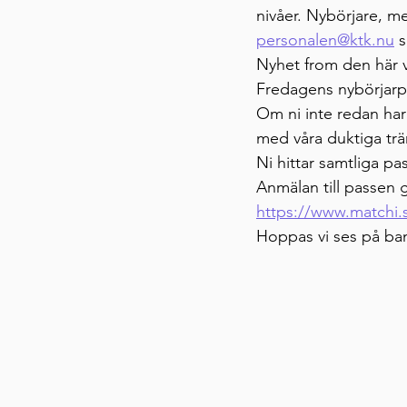
nivåer. Nybörjare, m
personalen@ktk.nu
 
Nyhet from den här ve
Fredagens nybörjarpa
Om ni inte redan har 
med våra duktiga trä
Ni hittar samtliga pa
Anmälan till passen g
https://www.matchi.s
Hoppas vi ses på ba