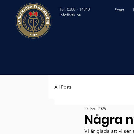
Tel: 0300 - 14340
Start
info@ktk.nu
All Posts
27 jan. 2025
Några n
Vi är glada att vi ser