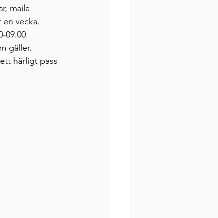
r, maila 
r en vecka. 
0-09.00. 
m gäller.
tt härligt pass 