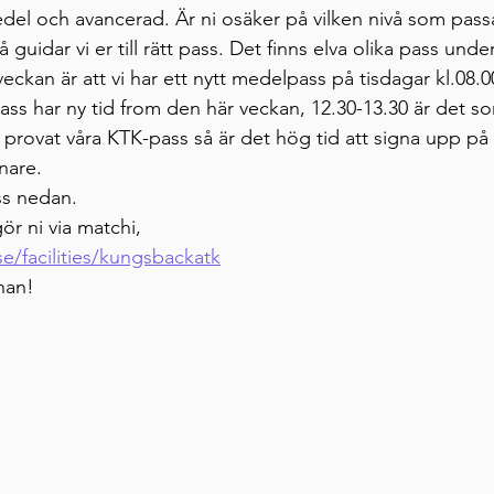
edel och avancerad. Är ni osäker på vilken nivå som passa
så guidar vi er till rätt pass. Det finns elva olika pass unde
ckan är att vi har ett nytt medelpass på tisdagar kl.08.0
ss har ny tid from den här veckan, 12.30-13.30 är det so
provat våra KTK-pass så är det hög tid att signa upp på e
nare. 
ss nedan.
ör ni via matchi,
e/facilities/kungsbackatk
nan! 