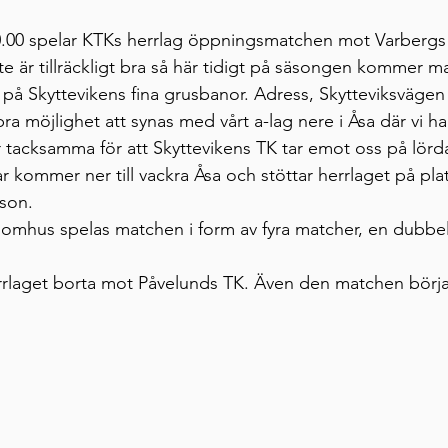
0.00 spelar KTKs herrlag öppningsmatchen mot Varbergs
nte är tillräckligt bra så här tidigt på säsongen kommer 
 på Skyttevikens fina grusbanor. Adress, Skytteviksvägen 
ra möjlighet att synas med vårt a-lag nere i Åsa där vi h
 tacksamma för att Skyttevikens TK tar emot oss på lör
 kommer ner till vackra Åsa och stöttar herrlaget på pla
son.  
inomhus spelas matchen i form av fyra matcher, en dubbel
rlaget borta mot Påvelunds TK. Även den matchen börjar