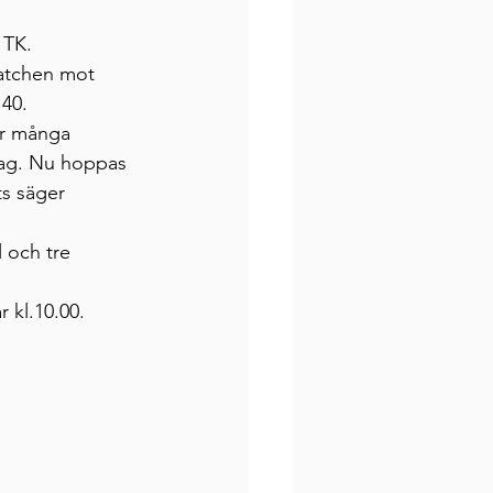
 TK. 
matchen mot 
40. 
ar många 
dag. Nu hoppas 
ts säger 
 och tre 
 kl.10.00.