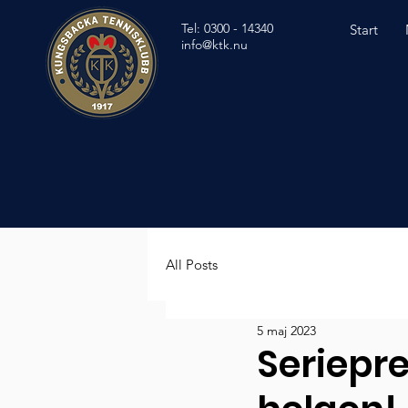
Tel: 0300 - 14340
Start
info@ktk.nu
All Posts
5 maj 2023
Seriepre