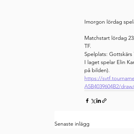
Imorgon lördag spela
Matchstart lördag 23
TF.
Spelplats: Gottskärs
I laget spelar Elin 
på bilden).
https://svtf.tourna
A5B4039604B2/draw
Senaste inlägg