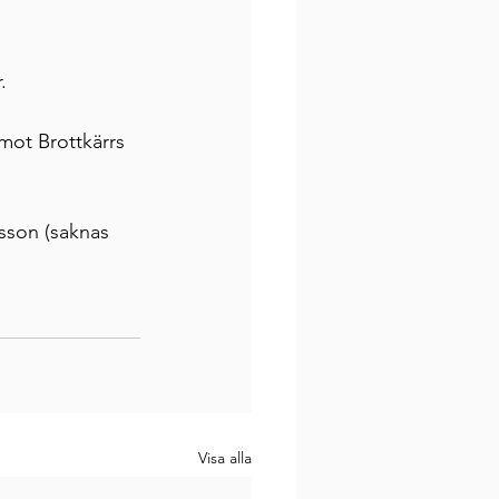
.
mot Brottkärrs 
sson (saknas 
Visa alla