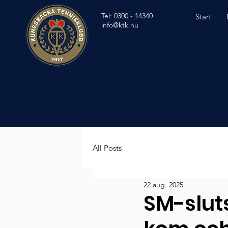
Tel: 0300 - 14340
Start
info@ktk.nu
All Posts
22 aug. 2025
SM-slut