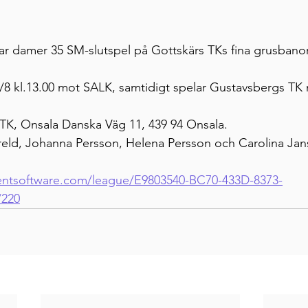
r damer 35 SM-slutspel på Gottskärs TKs fina grusbanor
/8 kl.13.00 mot SALK, samtidigt spelar Gustavsbergs TK 
 TK, Onsala Danska Väg 11, 439 94 Onsala.
Kareld, Johanna Persson, Helena Persson och Carolina Jan
mentsoftware.com/league/E9803540-BC70-433D-8373-
/220