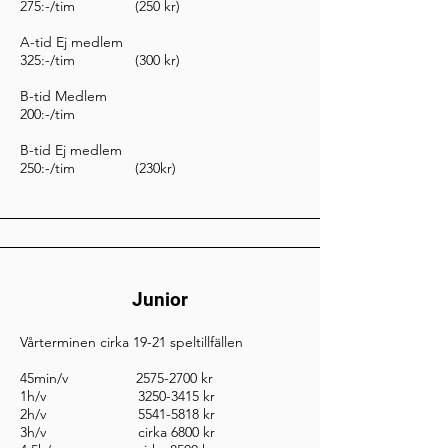
275:-/tim (250 kr)
A-tid Ej medlem
325:-/tim (300 kr)
B-tid Medlem
200:-/tim
B-tid Ej medlem
250:-/tim (230kr)
Junior
Vårterminen cirka 19-21 speltillfällen
45min/v
2575-2700
kr
1h/v
3250-3415
kr
2h/v
5541-5818
kr
3h/v cirka 6800 kr