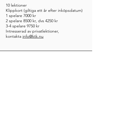
10 lektioner
Klippkort (giltiga ett år efter inköpsdatum)
1 spelare 7000 kr
2 spelare 8500 kr, dvs 4250 kr
3-4 spelare 9750 kr
Intresserad av privatlektioner,
kontakta
info@ktk.nu
Aktiviteter på matchi
Vi erbjuder aktiviteter varje vecka som ni
bokar på för varje enskilt tillfälle.
- KTK-passet finns för nybörjare, medel eller
avancerade spelare.
- Privatlektioner
https://www.matchi.se/facilities/kungsbackat
k