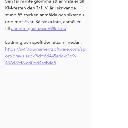
Sen får ni inte glömma att anmäla er till 
KM-festen den 7/1. Vi är i skrivande 
stund 55 stycken anmälda och siktar nu 
upp mot 75 st. Så tveka inte, anmäl er 
till 
annette.gustavsson@ktk.nu
Lottning och speltider hittar ni nedan,
https://svtf.tournamentsoftware.com/sp
ort/draws.aspx?id=6d445adc-c3b9-
487d-9cf8-cd0bd4a6b4e5